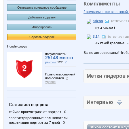
Комплименты
Отправить приватное сообщение
2 комплиментов в гостевой 
Добавить в друзья
stixon
(отвечает
Игнорировать
ну а как же )
3,14
(отвечает а
Сделать подарок
Ах какой красавчеГ -
Honda-форум
Вы не авторизованы! Чтоб
популярность:
25148 место
рейтинг
1211
?
Привилегированный
Метки лидеров
пользователь
2
уровня
Интервью
Статистика портрета:
сейчас просматривают портрет - 0
зарегистрированные пользователи
посетившие портрет за 7 дней - 0
stixon состоит в
клу