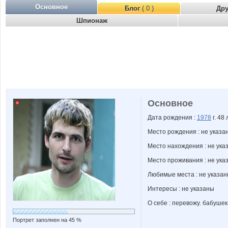
Основное
Блог
( 0 )
Др
Шпионаж
Основное
Дата рождения :
1978
г. 48 
Место рождения : не указа
Место нахождения : не ука
Место проживания : не ука
Любимые места : не указа
Интересы : не указаны
О себе : перевожу. бабушек
Портрет заполнен на 45 %